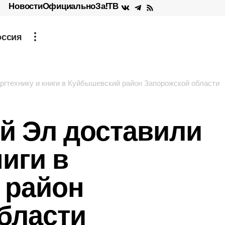
Новости
Официально
За!ТВ
оссия
гтехнику и книги в Куйбышевский район Запорожской области
й Эл доставили
ниги в
 район
бласти