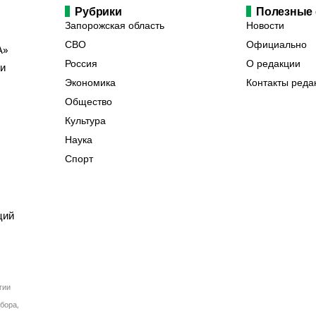
Рубрики
Полезные
Запорожская область
Новости
СВО
Официально
А»
Россия
О редакции
ии
Экономика
Контакты реда
Общество
Культура
Наука
Спорт
ций
гии
бора,