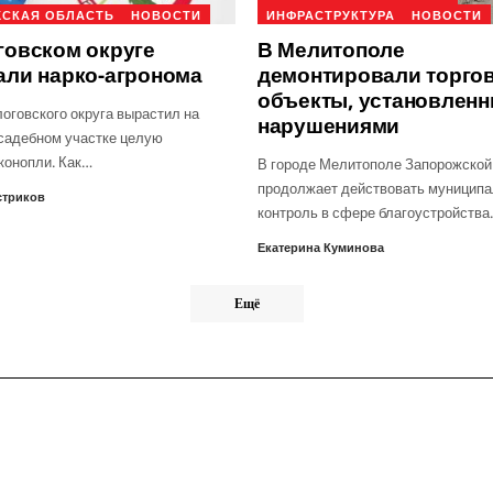
СКАЯ ОБЛАСТЬ
НОВОСТИ
ИНФРАСТРУКТУРА
НОВОСТИ
говском округе
В Мелитополе
али нарко-агронома
демонтировали торго
объекты, установленн
оговского округа вырастил на
нарушениями
садебном участке целую
конопли. Как…
В городе Мелитополе Запорожской
продолжает действовать муницип
стриков
контроль в сфере благоустройства
Екатерина Куминова
Ещё