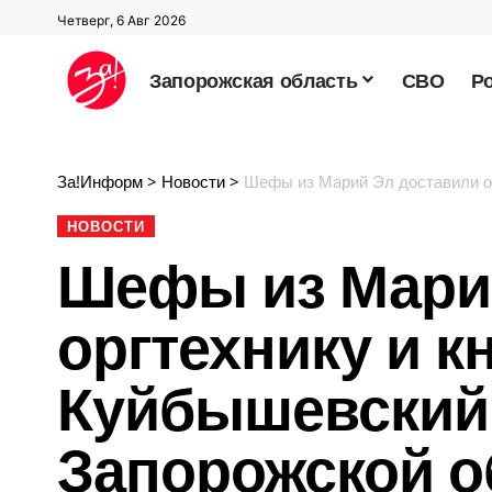
Четверг, 6 Авг 2026
Запорожская область
СВО
Р
За!Информ
>
Новости
>
Шефы из Марий Эл доставили ор
НОВОСТИ
Шефы из Мари
оргтехнику и к
Куйбышевский
Запорожской о