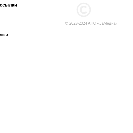
 ссылки
© 2023-2024 АНО «ЗаМедиа»
кции