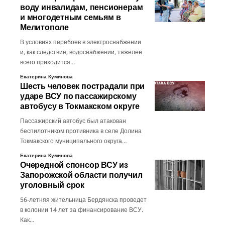
воду инвалидам, пенсионерам
и многодетным семьям в
Мелитополе
В условиях перебоев в электроснабжении
и, как следствие, водоснабжении, тяжелее
всего приходится…
Екатерина Куминова
Шесть человек пострадали при
ударе ВСУ по пассажирскому
автобусу в Токмакском округе
Пассажирский автобус был атакован
беспилотником противника в селе Долина
Токмакского муниципального округа…
Екатерина Куминова
Очередной спонсор ВСУ из
Запорожской области получил
уголовный срок
56-летняя жительница Бердянска проведет
в колонии 14 лет за финансирование ВСУ.
Как…