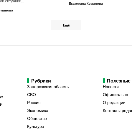
ой ситуации…
Екатерина Куминова
уминова
Ещё
Рубрики
Полезные
Запорожская область
Новости
СВО
Официально
А»
Россия
О редакции
ии
Экономика
Контакты реда
Общество
Культура