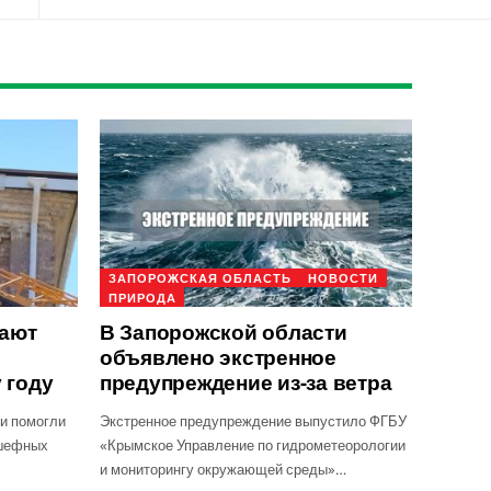
ЗАПОРОЖСКАЯ ОБЛАСТЬ
НОВОСТИ
ПРИРОДА
ают
В Запорожской области
объявлено экстренное
 году
предупреждение из-за ветра
и помогли
Экстренное предупреждение выпустило ФГБУ
дшефных
«Крымское Управление по гидрометеорологии
и мониторингу окружающей среды»…