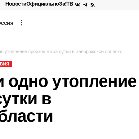
Новости
Официально
За!ТВ
оссия
но утопление произошли за сутки в Запорожской области
ВИЯ
и одно утопление
утки в
бласти