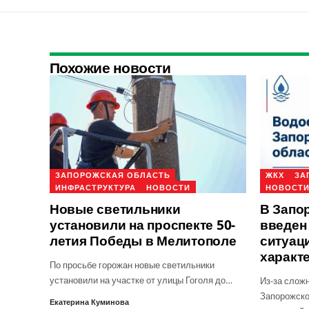
Похожие новости
ЗАПОРОЖСКАЯ ОБЛАСТЬ
ЖКХ
ЗА
ИНФРАСТРУКТУРА
НОВОСТИ
НОВОСТ
Новые светильники
В Запо
установили на проспекте 50-
введен
летия Победы в Мелитополе
ситуац
характ
По просьбе горожан новые светильники
установили на участке от улицы Гоголя до…
Из-за слож
Запорожско
Екатерина Куминова