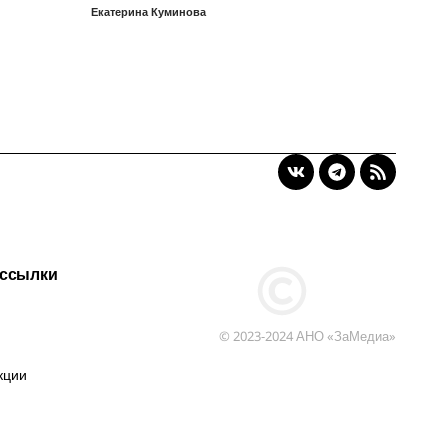
Екатерина Куминова
 ссылки
© 2023-2024 АНО «ЗаМедиа»
кции