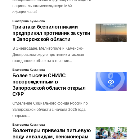
национальном мессенджере MAX
официальный…
Екатерина Куминова
Три атаки беспилотниками
предпринял противник за сутки
в Запорожской области
В Энергодаре, Мелитополе и Каменско-
Днепровском округе противник атаковал
гражданские объекты в течение…
Екатерина Куминова
Более тысячи СНИЛС
новорожденным в
Запорожской области открыл
СФР
Отделение Социального фонда России по
Запорожской области с начала 2026 года
открыло…
Екатерина Куминова
Волонтеры привезли питьевую
воду инвалидам, пенсионерам