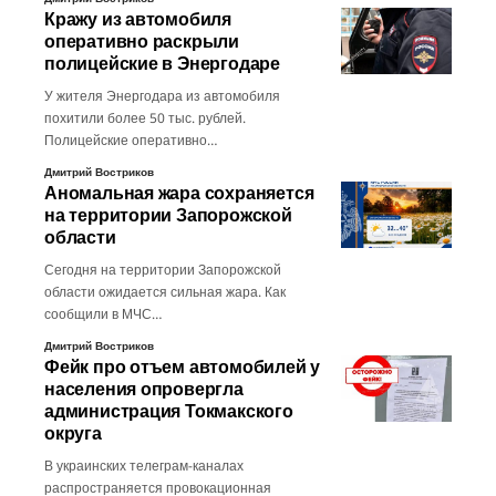
Кражу из автомобиля
оперативно раскрыли
полицейские в Энергодаре
У жителя Энергодара из автомобиля
похитили более 50 тыс. рублей.
Полицейские оперативно…
Дмитрий Востриков
Аномальная жара сохраняется
на территории Запорожской
области
Сегодня на территории Запорожской
области ожидается сильная жара. Как
сообщили в МЧС…
Дмитрий Востриков
Фейк про отъем автомобилей у
населения опровергла
администрация Токмакского
округа
В украинских телеграм-каналах
распространяется провокационная