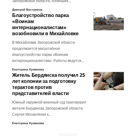
Запорожской области, погибших…
Дмитрий Востриков
Благоустройство парка
«Воинам
интернационалистам»
возобновили в Михайловке
В Михайловке Запорожской области
продолжается масштабное
благоустройство парка «Воинам
интернационалистам». Работы ведутся…
Екатерина Куминова
Житель Бердянска получил 25
лет колонии за подготовку
терактов против
представителей власти
Южный окружной военный суд приговорил
жителя Бердянска Запорожской области
Сергея Москаленко к…
Екатерина Куминова