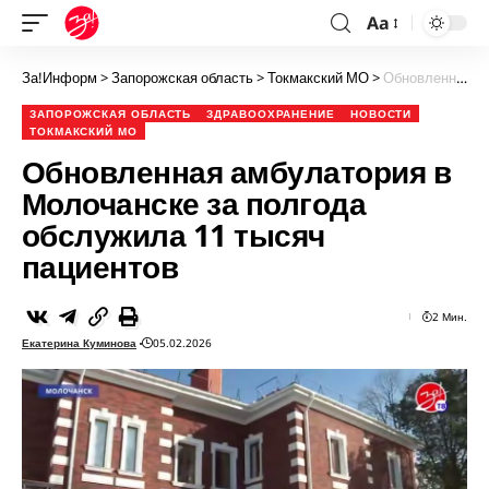
Aa
За!Информ
>
Запорожская область
>
Токмакский МО
>
Обновленная амбулатория в Молочанске за полгода обслужила 11 тысяч пациентов
ЗАПОРОЖСКАЯ ОБЛАСТЬ
ЗДРАВООХРАНЕНИЕ
НОВОСТИ
ТОКМАКСКИЙ МО
Обновленная амбулатория в
Молочанске за полгода
обслужила 11 тысяч
пациентов
2 Мин.
Екатерина Куминова
05.02.2026