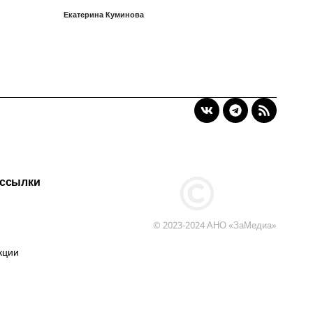
Екатерина Куминова
 ссылки
© 2023-2024 АНО «ЗаМедиа»
кции