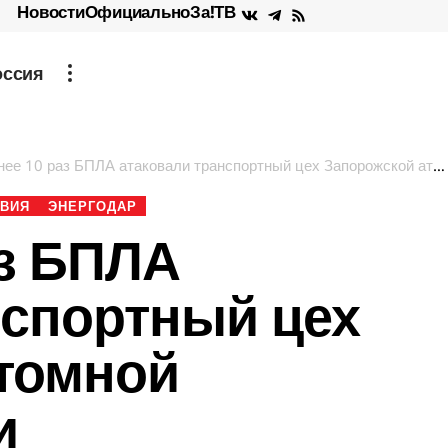
Новости
Официально
За!ТВ
оссия
е 10 раз БПЛА атаковали транспортный цех Запорожской атомной электростанции
ВИЯ
ЭНЕРГОДАР
аз БПЛА
нспортный цех
томной
и