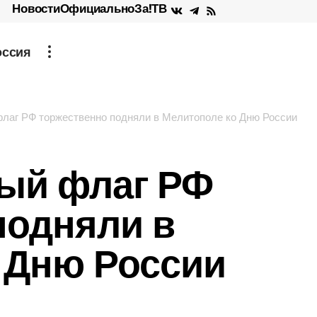
Новости
Официально
За!ТВ
оссия
лаг РФ торжественно подняли в Мелитополе ко Дню России
ый флаг РФ
подняли в
 Дню России