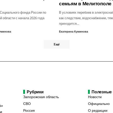
семьям в Мелитополе
Социального фонда России по
В условиях перебоев в электросна
й области с начала 2026 года
как следствие, водоснабжении, тя
приходится…
уминова
Екатерина Куминова
Ещё
Рубрики
Полезные
Запорожская область
Новости
СВО
Официально
А»
Россия
О редакции
ии