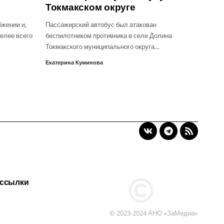
Токмакском округе
бжении и,
Пассажирский автобус был атакован
желее всего
беспилотником противника в селе Долина
Токмакского муниципального округа…
Екатерина Куминова
 ссылки
© 2023-2024 АНО «ЗаМедиа»