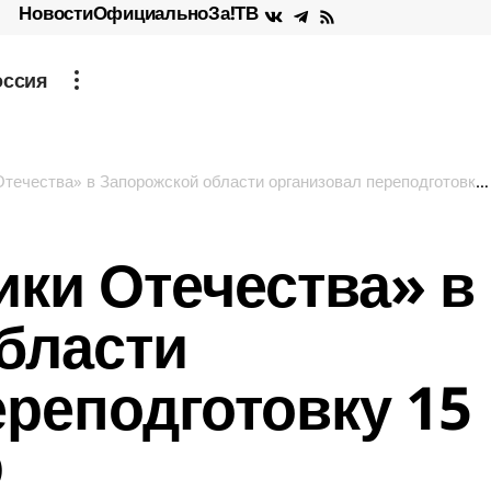
Новости
Официально
За!ТВ
оссия
ства» в Запорожской области организовал переподготовку 15 ветеранов СВО
ки Отечества» в
бласти
ереподготовку 15
О