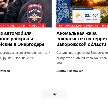
СКАЯ ОБЛАСТЬ
НОВОСТИ
ЗАПОРОЖСКАЯ ОБЛАСТЬ
НО
из автомобиля
Аномальная жара
ивно раскрыли
сохраняется на терри
йские в Энергодаре
Запорожской области
нергодара из автомобиля похитили
Сегодня на территории Запорожско
с. рублей. Полицейские
ожидается сильная жара. Как сооб
о…
МЧС…
стриков
Дмитрий Востриков
Ещё