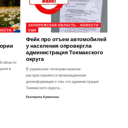
ЗАПОРОЖСКАЯ ОБЛАСТЬ
НОВОСТИ
ВОСТИ
СМИ
Фейк про отъем автомобилей
тории
у населения опровергла
администрация Токмакского
округа
й области
щили в
В украинских телеграм-каналах
распространяется провокационная
дезинформация о том, что администрация
Токмакского округа…
Екатерина Куминова