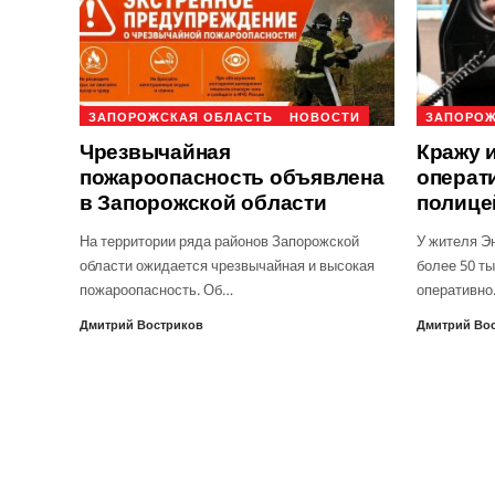
ЗАПОРОЖСКАЯ ОБЛАСТЬ
НОВОСТИ
ЗАПОРОЖ
Чрезвычайная
Кражу 
пожароопасность объявлена
операт
в Запорожской области
полице
На территории ряда районов Запорожской
У жителя Э
области ожидается чрезвычайная и высокая
более 50 ты
пожароопасность. Об…
оперативн
Дмитрий Востриков
Дмитрий Во