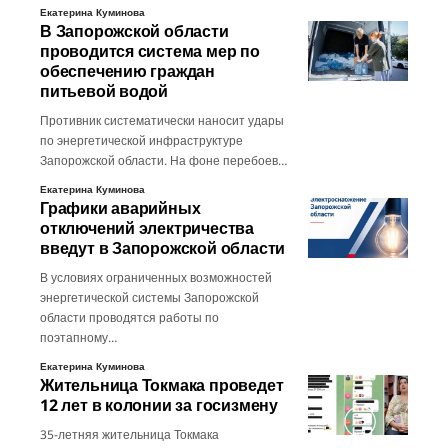
Екатерина Куминова
В Запорожской области
проводится система мер по
обеспечению граждан
питьевой водой
Противник систематически наносит удары
по энергетической инфраструктуре
Запорожской области. На фоне перебоев…
Екатерина Куминова
Графики аварийных
отключений электричества
введут в Запорожской области
В условиях ограниченных возможностей
энергетической системы Запорожской
области проводятся работы по
поэтапному…
Екатерина Куминова
Жительница Токмака проведет
12 лет в колонии за госизмену
35-летняя жительница Токмака