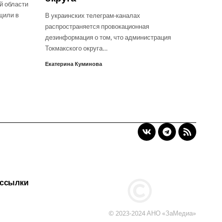
й области
щили в
В украинских телеграм-каналах
распространяется провокационная
дезинформация о том, что администрация
Токмакского округа…
Екатерина Куминова
 ссылки
© 2023-2024 АНО «ЗаМедиа»