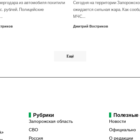
нергодара из автомобиля похитили
Сегодня на территории Запорожско
с. рублей. Полицейские
ожидается сильная жара. Как сооб
о…
МЧС…
стриков
Дмитрий Востриков
Ещё
Рубрики
Полезные
Запорожская область
Новости
СВО
Официально
А»
Россия
О редакции
ии