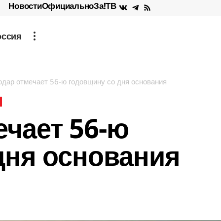
Новости
Официально
За!ТВ
оссия
одар отмечает 56-ю годовщину со дня основания
ечает 56-ю
дня основания