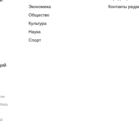
Экономика
Контакты реда
Общество
Культура
Наука
Спорт
ций
гии
бора,
ой