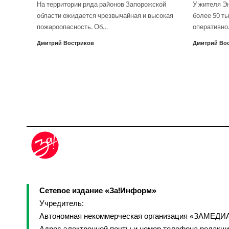
На территории ряда районов Запорожской
У жителя Э
области ожидается чрезвычайная и высокая
более 50 ты
пожароопасность. Об…
оперативн
Дмитрий Востриков
Дмитрий Во
Сетевое издание «За!Информ»
Учредитель:
Автономная некоммерческая организация «ЗАМЕДИ
Адрес электронной почты и номер телефона редакц