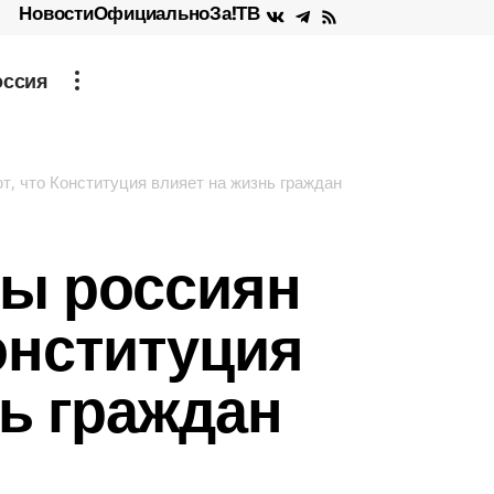
Новости
Официально
За!ТВ
оссия
т, что Конституция влияет на жизнь граждан
ы россиян
онституция
нь граждан