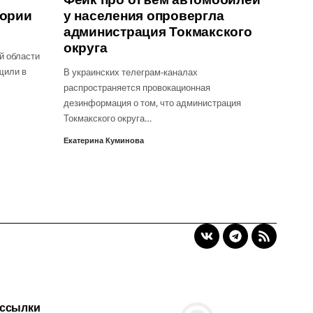
тории
у населения опровергла
администрация Токмакского
округа
й области
щили в
В украинских телеграм-каналах
распространяется провокационная
дезинформация о том, что администрация
Токмакского округа…
Екатерина Куминова
 ссылки