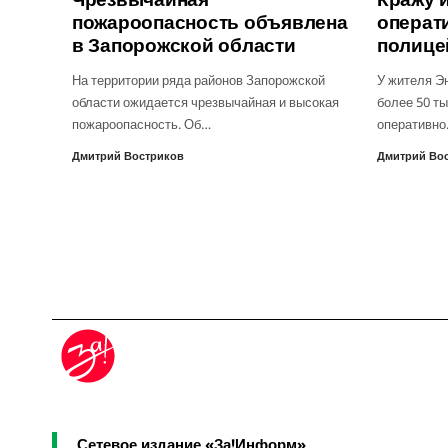
пожароопасность объявлена
операт
в Запорожской области
полице
На территории ряда районов Запорожской
У жителя Э
области ожидается чрезвычайная и высокая
более 50 ты
пожароопасность. Об…
оперативн
Дмитрий Востриков
Дмитрий Во
Сетевое издание «За!Информ»