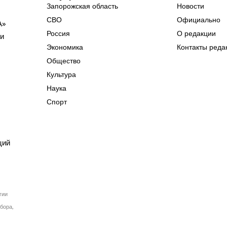
Запорожская область
Новости
СВО
Официально
А»
Россия
О редакции
ии
Экономика
Контакты реда
Общество
Культура
Наука
Спорт
ций
гии
бора,