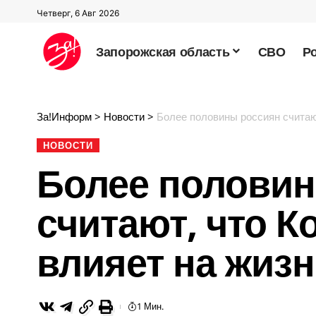
Четверг, 6 Авг 2026
Запорожская область
СВО
Р
За!Информ
>
Новости
>
Более половины россиян считаю
НОВОСТИ
Более половин
считают, что К
влияет на жиз
1 Мин.