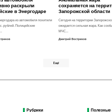
ивно раскрыли
сохраняется на терри
йские в Энергодаре
Запорожской области
нергодара из автомобиля похитили
Сегодня на территории Запорожско
с. рублей. Полицейские
ожидается сильная жара. Как сооб
о…
МЧС…
стриков
Дмитрий Востриков
Ещё
Рубрики
Полезные