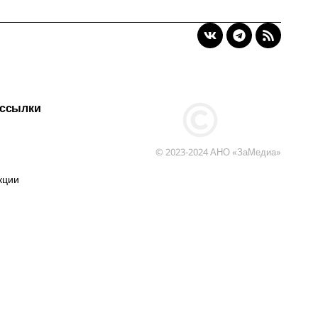
 ссылки
© 2023-2024 АНО «ЗаМедиа»
кции