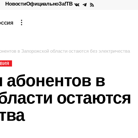
Новости
Официально
За!ТВ
оссия
онентов в Запорожской области остаются без электричества
ВИЯ
ч абонентов в
бласти остаются
тва