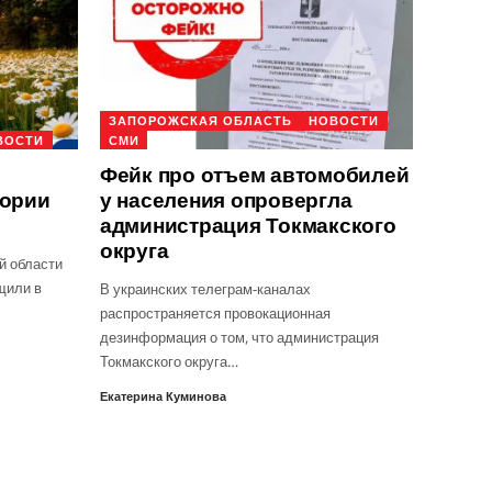
ЗАПОРОЖСКАЯ ОБЛАСТЬ
НОВОСТИ
ВОСТИ
СМИ
Фейк про отъем автомобилей
тории
у населения опровергла
администрация Токмакского
округа
й области
щили в
В украинских телеграм-каналах
распространяется провокационная
дезинформация о том, что администрация
Токмакского округа…
Екатерина Куминова