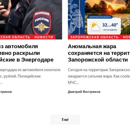
СКАЯ ОБЛАСТЬ
НОВОСТИ
ЗАПОРОЖСКАЯ ОБЛАСТЬ
НО
из автомобиля
Аномальная жара
ивно раскрыли
сохраняется на терри
йские в Энергодаре
Запорожской области
нергодара из автомобиля похитили
Сегодня на территории Запорожско
с. рублей. Полицейские
ожидается сильная жара. Как сооб
о…
МЧС…
стриков
Дмитрий Востриков
Ещё