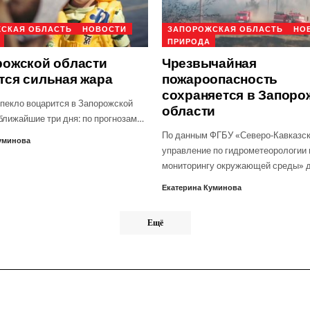
СКАЯ ОБЛАСТЬ
НОВОСТИ
ЗАПОРОЖСКАЯ ОБЛАСТЬ
НО
ПРИРОДА
рожской области
Чрезвычайная
тся сильная жара
пожароопасность
сохраняется в Запоро
пекло воцарится в Запорожской
области
 ближайшие три дня: по прогнозам…
По данным ФГБУ «Северо-Кавказс
уминова
управление по гидрометеорологии 
мониторингу окружающей среды» 
Екатерина Куминова
Ещё