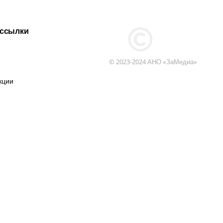
 ссылки
© 2023-2024 АНО «ЗаМедиа»
кции