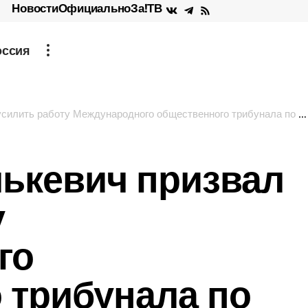
Новости
Официально
За!ТВ
оссия
ь работу Международного общественного трибунала по преступлениям ВСУ
ькевич призвал
у
го
 трибунала по