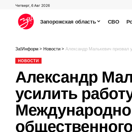
Четверг, 6 Авг 2026
Запорожская область
СВО
Р
За!Информ
>
Новости
>
Александр Малькевич призвал усилит
НОВОСТИ
Александр Мал
усилить работ
Международно
общественного