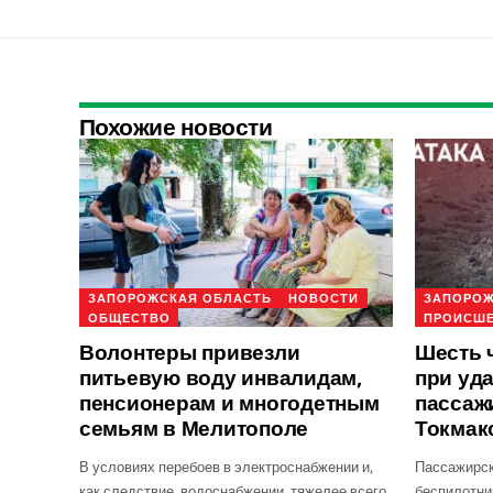
Похожие новости
ЗАПОРОЖСКАЯ ОБЛАСТЬ
НОВОСТИ
ЗАПОРОЖ
ОБЩЕСТВО
ПРОИСШ
Волонтеры привезли
Шесть 
питьевую воду инвалидам,
при уд
пенсионерам и многодетным
пассаж
семьям в Мелитополе
Токмак
В условиях перебоев в электроснабжении и,
Пассажирск
как следствие, водоснабжении, тяжелее всего
беспилотни