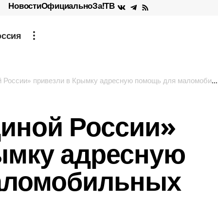
Новости
Официально
За!ТВ
оссия
ссии» привезли в Крымку адресную помощь для маломобильных граждан
иной России»
ымку адресную
аломобильных