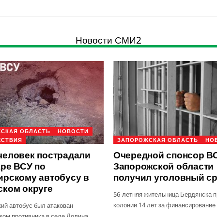
Новости СМИ2
СКАЯ ОБЛАСТЬ
НОВОСТИ
ЕСТВИЯ
ЗАПОРОЖСКАЯ ОБЛАСТЬ
НО
человек пострадали
Очередной спонсор ВС
аре ВСУ по
Запорожской области
ирскому автобусу в
получил уголовный с
ском округе
56-летняя жительница Бердянска п
колонии 14 лет за финансирование
ий автобус был атакован
ком противника в селе Долина