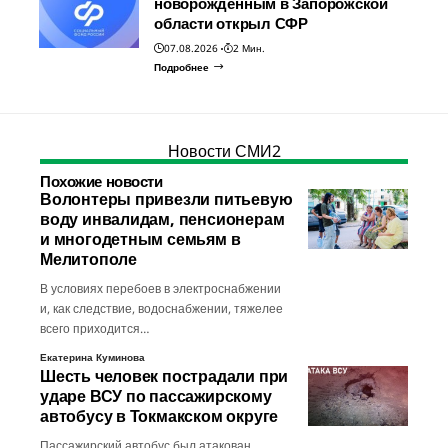
новорожденным в Запорожской
области открыл СФР
07.08.2026
2 Мин.
Подробнее
Новости СМИ2
Похожие новости
Волонтеры привезли питьевую
воду инвалидам, пенсионерам
и многодетным семьям в
Мелитополе
В условиях перебоев в электроснабжении
и, как следствие, водоснабжении, тяжелее
всего приходится…
Екатерина Куминова
Шесть человек пострадали при
ударе ВСУ по пассажирскому
автобусу в Токмакском округе
Пассажирский автобус был атакован