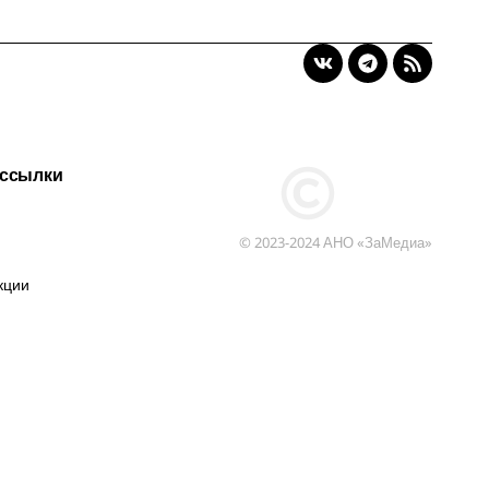
 ссылки
© 2023-2024 АНО «ЗаМедиа»
кции