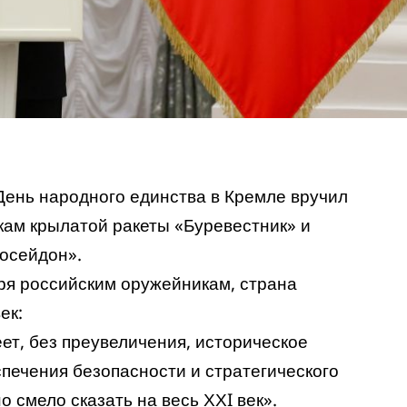
День народного единства в Кремле вручил
кам крылатой ракеты «Буревестник» и
осейдон».
ря российским оружейникам, страна
ек:
еет, без преувеличения, историческое
спечения безопасности и стратегического
о смело сказать на весь ХХI век».