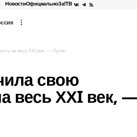
Новости
Официально
За!ТВ
оссия
ость на весь ХХI век, — Путин
чила свою
а весь ХХI век, 