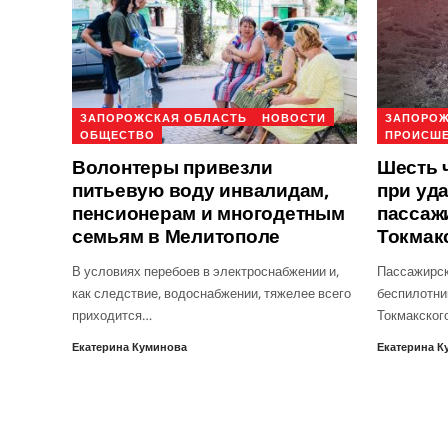
ЗАПОРОЖСКАЯ ОБЛАСТЬ
НОВОСТИ
ЗАПОРОЖ
ОБЩЕСТВО
ПРОИСШ
Волонтеры привезли
Шесть 
питьевую воду инвалидам,
при уд
пенсионерам и многодетным
пассаж
семьям в Мелитополе
Токмак
В условиях перебоев в электроснабжении и,
Пассажирск
как следствие, водоснабжении, тяжелее всего
беспилотни
приходится…
Токмакског
Екатерина Куминова
Екатерина К