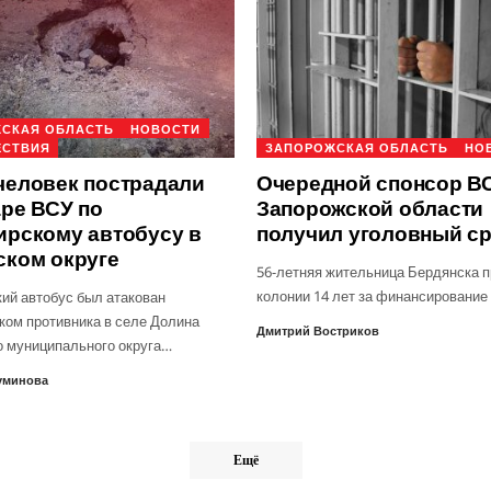
СКАЯ ОБЛАСТЬ
НОВОСТИ
ЕСТВИЯ
ЗАПОРОЖСКАЯ ОБЛАСТЬ
НО
человек пострадали
Очередной спонсор ВС
аре ВСУ по
Запорожской области
ирскому автобусу в
получил уголовный с
ском округе
56-летняя жительница Бердянска п
колонии 14 лет за финансирование
ий автобус был атакован
ком противника в селе Долина
Дмитрий Востриков
о муниципального округа…
уминова
Ещё