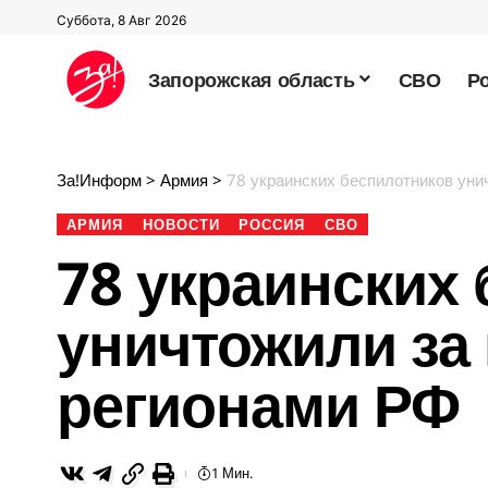
Суббота, 8 Авг 2026
Запорожская область
СВО
Р
За!Информ
>
Армия
>
78 украинских беспилотников уни
АРМИЯ
НОВОСТИ
РОССИЯ
СВО
78 украинских
уничтожили за
регионами РФ
1 Мин.