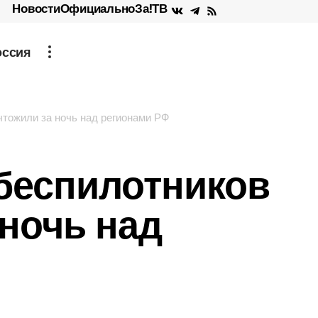
Новости
Официально
За!ТВ
оссия
чтожили за ночь над регионами РФ
 беспилотников
 ночь над