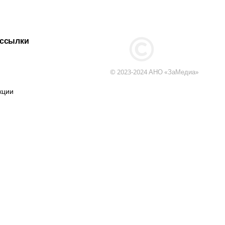
 ссылки
© 2023-2024 АНО «ЗаМедиа»
кции