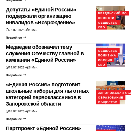
Подробнее
Депутаты «Единой России»
БЕРДЯНСКИЙ МО
поддержали организацию
НОВОСТИ
инвалидов «Возрождение»
ОБЩЕСТВО
СВО
23.07.2025
1 Мин.
Подробнее
Медведев обозначил тему
ОБЩЕСТВО
служения Отечеству главной в
ПОЛИТИКА
кампании «Единой России»
РОССИЯ
СВО
19.07.2025
3 Мин.
Подробнее
«Единая Россия» подготовит
школьные наборы для льготных
ЗАПОРОЖСКАЯ ОБ
категорий первоклассников в
ОБРАЗОВАНИЕ
Запорожской области
ОБЩЕСТВО
18.07.2025
2 Мин.
Подробнее
Партпроект «Единой России»