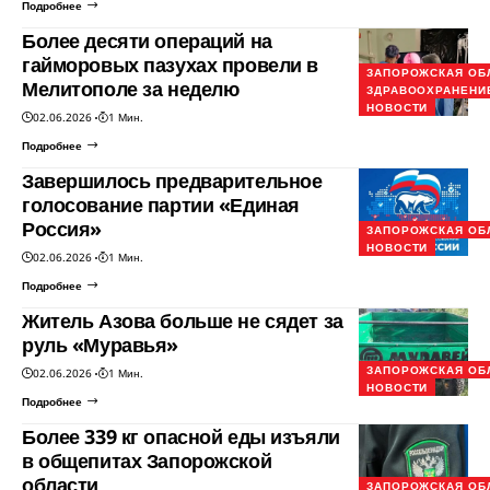
Подробнее
Более десяти операций на
гайморовых пазухах провели в
ЗАПОРОЖСКАЯ ОБ
Мелитополе за неделю
ЗДРАВООХРАНЕНИ
НОВОСТИ
02.06.2026
1 Мин.
Подробнее
Завершилось предварительное
голосование партии «Единая
Россия»
ЗАПОРОЖСКАЯ ОБ
НОВОСТИ
02.06.2026
1 Мин.
Подробнее
Житель Азова больше не сядет за
руль «Муравья»
ЗАПОРОЖСКАЯ ОБ
02.06.2026
1 Мин.
НОВОСТИ
Подробнее
Более 339 кг опасной еды изъяли
в общепитах Запорожской
области
ЗАПОРОЖСКАЯ ОБ