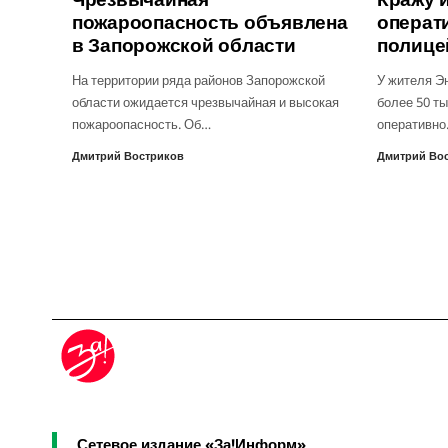
пожароопасность объявлена
операт
в Запорожской области
полице
На территории ряда районов Запорожской
У жителя Э
области ожидается чрезвычайная и высокая
более 50 ты
пожароопасность. Об…
оперативн
Дмитрий Востриков
Дмитрий Во
Сетевое издание «За!Информ»