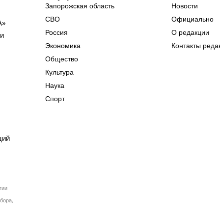
Запорожская область
Новости
СВО
Официально
А»
Россия
О редакции
ии
Экономика
Контакты реда
Общество
Культура
Наука
Спорт
ций
гии
бора,