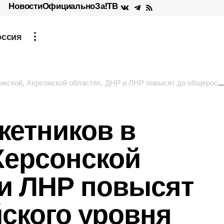
Новости
Официально
За!ТВ
оссия
, Херсонской областях, ДНР и ЛНР повысят до общероссийского уровня
етников в
Херсонской
 и ЛНР повысят
ского уровня