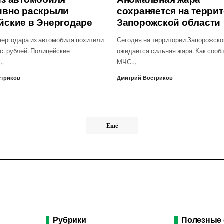
ивно раскрыли
сохраняется на терри
йские в Энергодаре
Запорожской области
нергодара из автомобиля похитили
Сегодня на территории Запорожско
с. рублей. Полицейские
ожидается сильная жара. Как сооб
о…
МЧС…
стриков
Дмитрий Востриков
Ещё
Рубрики
Полезные