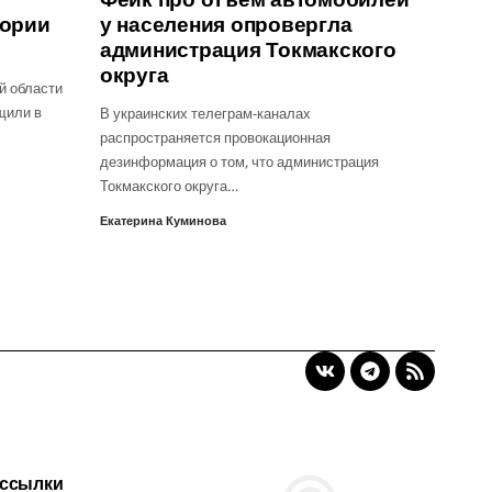
тории
у населения опровергла
администрация Токмакского
округа
й области
щили в
В украинских телеграм-каналах
распространяется провокационная
дезинформация о том, что администрация
Токмакского округа…
Екатерина Куминова
 ссылки