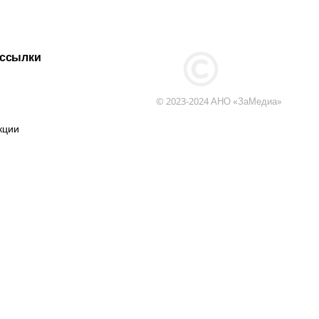
 ссылки
© 2023-2024 АНО «ЗаМедиа»
кции