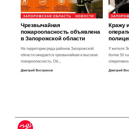
ЗАПОРОЖСКАЯ ОБЛАСТЬ
НОВОСТИ
ЗАПОРОЖ
Чрезвычайная
Кражу 
пожароопасность объявлена
операт
в Запорожской области
полице
На территории ряда районов Запорожской
У жителя Э
области ожидается чрезвычайная и высокая
более 50 ты
пожароопасность. Об…
оперативн
Дмитрий Востриков
Дмитрий Во