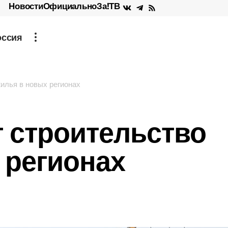
Новости
Официально
За!ТВ
оссия
илья в новых регионах
 строительство
 регионах