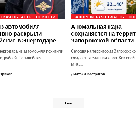
СКАЯ ОБЛАСТЬ
НОВОСТИ
ЗАПОРОЖСКАЯ ОБЛАСТЬ
НО
из автомобиля
Аномальная жара
ивно раскрыли
сохраняется на терри
йские в Энергодаре
Запорожской области
нергодара из автомобиля похитили
Сегодня на территории Запорожско
с. рублей. Полицейские
ожидается сильная жара. Как сооб
о…
МЧС…
стриков
Дмитрий Востриков
Ещё