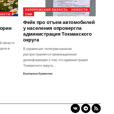
ЗАПОРОЖСКАЯ ОБЛАСТЬ
НОВОСТИ
ВОСТИ
СМИ
Фейк про отъем автомобилей
тории
у населения опровергла
администрация Токмакского
округа
й области
щили в
В украинских телеграм-каналах
распространяется провокационная
дезинформация о том, что администрация
Токмакского округа…
Екатерина Куминова